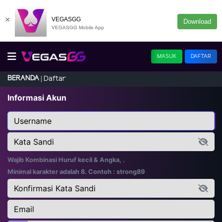
×
VEGASGG
Download
VEGASGG Mobile App
MASUK
DAFTAR
BERANDA
Daftar
Informasi Akun
Wajib Kombinasi Huruf kecil & Angka, .
Minimal karakter adalah 8. Contoh : strong89