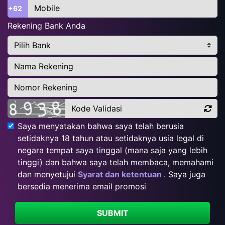
+62
Rekening Bank Anda
Saya menyatakan bahwa saya telah berusia
setidaknya 18 tahun atau setidaknya usia legal di
negara tempat saya tinggal (mana saja yang lebih
tinggi) dan bahwa saya telah membaca, memahami
dan menyetujui
Syarat dan ketentuan
. Saya juga
bersedia menerima email promosi
SUBMIT