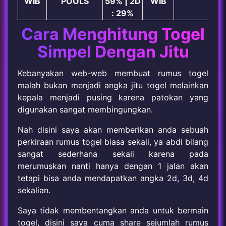
WIB
POOLS
59% | 2D
WIB
: 29%
Cara Menghitung Togel
Simpel Dengan Jitu
Kebanyakan web-web membuat rumus togel
malah bukan menjadi angka jitu togel melainkan
kepala menjadi pusing karena patokan yang
digunakan sangat membingungkan.
Nah disini saya akan memberikan anda sebuah
perkiraan rumus togel biasa sekali, ya abdi bilang
sangat sederhana sekali karena pada
merumuskan nanti hanya dengan 1 jalan akan
tetapi bisa anda mendapatkan angka 2d, 3d, 4d
sekalian.
Saya tidak membentangkan anda untuk bermain
togel, disini saya cuma share sejumlah rumus