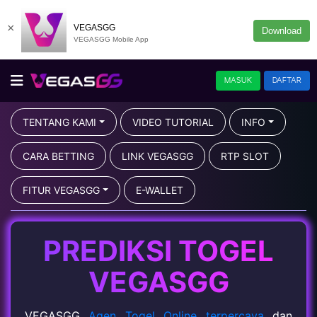
×
VEGASGG
Download
VEGASGG Mobile App
MASUK
DAFTAR
TENTANG KAMI
VIDEO TUTORIAL
INFO
CARA BETTING
LINK VEGASGG
RTP SLOT
FITUR VEGASGG
E-WALLET
PREDIKSI TOGEL
VEGASGG
VEGASGG
Agen Togel Online terpercaya
dan