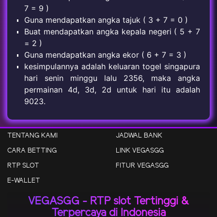
7 = 9 )
Guna mendapatkan angka tajuk ( 3 + 7 = 0 )
Buat mendapatkan angka kepala negeri ( 5 + 7
= 2 )
Guna mendapatkan angka ekor ( 6 + 7 = 3 )
kesimpulannya adalah keluaran togel singapura
hari senin minggu lalu 2356, maka angka
permainan 4d, 3d, 2d untuk hari itu adalah
9023.
TENTANG KAMI
JADWAL BANK
CARA BETTING
LINK VEGASGG
RTP SLOT
FITUR VEGASGG
E-WALLET
VEGASGG - RTP slot Tertinggi &
Terpercaya di Indonesia